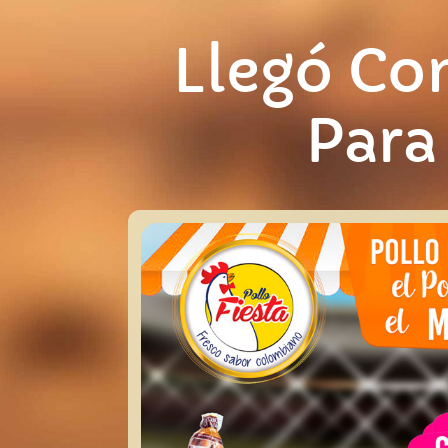
Ir
al
Llegó Co
contenido
Para