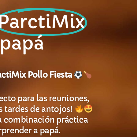
ParctiMix
 papá
tiMix Pollo Fiesta
ecto para las reuniones,
as tardes de antojos!
a combinación práctica
rprender a papá.