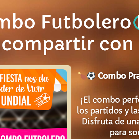
mbo Futbolero
 compartir con
Combo Prac
¡El combo perf
los partidos y l
Disfruta de un
para so