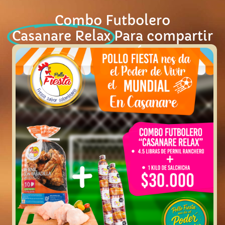
Ir
Combo Futbolero
al
contenido
Casanare Relax
Para compartir
con papá